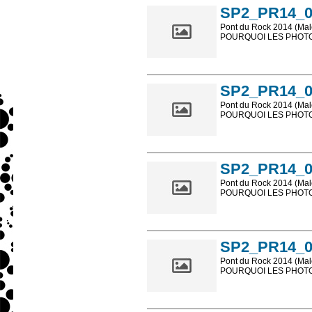
SP2_PR14_0
Pont du Rock 2014 (Male
POURQUOI LES PHOTOS
Les photos en ligne so
sont, bien entendu, livr
SP2_PR14_0
Pont du Rock 2014 (Male
POURQUOI LES PHOTOS
Les photos en ligne so
sont, bien entendu, livr
SP2_PR14_0
Pont du Rock 2014 (Male
POURQUOI LES PHOTOS
Les photos en ligne so
sont, bien entendu, livr
SP2_PR14_0
Pont du Rock 2014 (Male
POURQUOI LES PHOTOS
Les photos en ligne so
sont, bien entendu, livr