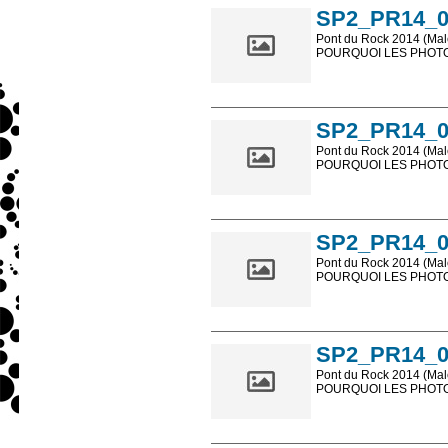
SP2_PR14_0
Pont du Rock 2014 (Male
POURQUOI LES PHOTOS
Les photos en ligne so
sont, bien entendu, livr
SP2_PR14_0
Pont du Rock 2014 (Male
POURQUOI LES PHOTOS
Les photos en ligne so
sont, bien entendu, livr
SP2_PR14_0
Pont du Rock 2014 (Male
POURQUOI LES PHOTOS
Les photos en ligne so
sont, bien entendu, livr
SP2_PR14_0
Pont du Rock 2014 (Male
POURQUOI LES PHOTOS
Les photos en ligne so
sont, bien entendu, livr