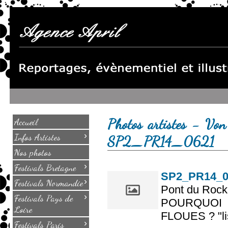
Photos artistes - Von
Accueil
›
Infos Artistes
SP2_PR14_0621
Nos photos
›
Festivals Bretagne
SP2_PR14_0
›
Festivals Normandie
Pont du Rock 
›
Festivals Pays de
POURQUOI
Loire
FLOUES ? "lis
›
Festivals Paris