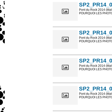
SP2_PR14_0
Pont du Rock 2014 (Male
POURQUOI LES PHOTOS
Les photos en ligne so
sont, bien entendu, livr
SP2_PR14_0
Pont du Rock 2014 (Male
POURQUOI LES PHOTOS
Les photos en ligne so
sont, bien entendu, livr
SP2_PR14_0
Pont du Rock 2014 (Male
POURQUOI LES PHOTOS
Les photos en ligne so
sont, bien entendu, livr
SP2_PR14_0
Pont du Rock 2014 (Male
POURQUOI LES PHOTOS
Les photos en ligne so
sont, bien entendu, livr