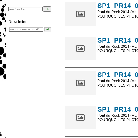
SP1_PR14_0
Pont du Rock 2014 (Male
POURQUOI LES PHOTOS
Newsletter :
Les photos en ligne so
sont, bien entendu, livr
SP1_PR14_0
Pont du Rock 2014 (Male
POURQUOI LES PHOTOS
Les photos en ligne so
sont, bien entendu, livr
SP1_PR14_0
Pont du Rock 2014 (Male
POURQUOI LES PHOTOS
Les photos en ligne so
sont, bien entendu, livr
SP1_PR14_0
Pont du Rock 2014 (Male
POURQUOI LES PHOTOS
Les photos en ligne so
sont, bien entendu, livr