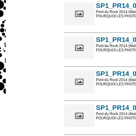
SP1_PR14_0
Pont du Rock 2014 (Male
POURQUOI LES PHOTOS
Les photos en ligne so
sont, bien entendu, livr
SP1_PR14_0
Pont du Rock 2014 (Male
POURQUOI LES PHOTOS
Les photos en ligne so
sont, bien entendu, livr
SP1_PR14_0
Pont du Rock 2014 (Male
POURQUOI LES PHOTOS
Les photos en ligne so
sont, bien entendu, livr
SP1_PR14_0
Pont du Rock 2014 (Male
POURQUOI LES PHOTOS
Les photos en ligne so
sont, bien entendu, livr