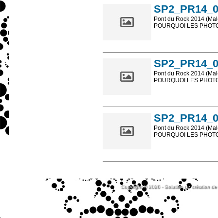
SP2_PR14_0
Pont du Rock 2014 (Male
POURQUOI LES PHOTOS
Les photos en ligne so
sont, bien entendu, livr
SP2_PR14_0
Pont du Rock 2014 (Male
POURQUOI LES PHOTOS
Les photos en ligne so
sont, bien entendu, livr
SP2_PR14_0
Pont du Rock 2014 (Male
POURQUOI LES PHOTOS
Les photos en ligne so
sont, bien entendu, livr
Copyright © 2026 - Solution de création de 