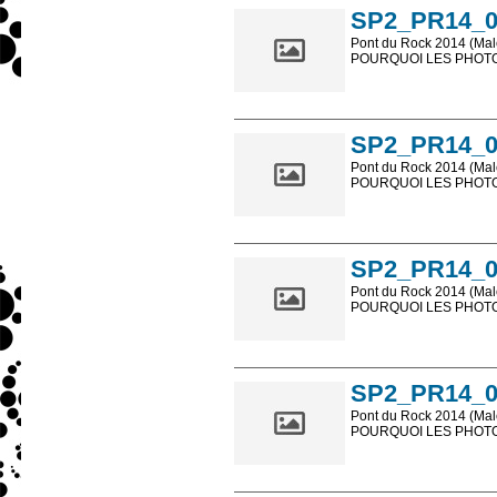
SP2_PR14_0
Pont du Rock 2014 (Male
POURQUOI LES PHOTOS
Les photos en ligne so
sont, bien entendu, livr
SP2_PR14_0
Pont du Rock 2014 (Male
POURQUOI LES PHOTOS
Les photos en ligne so
sont, bien entendu, livr
SP2_PR14_0
Pont du Rock 2014 (Male
POURQUOI LES PHOTOS
Les photos en ligne so
sont, bien entendu, livr
SP2_PR14_0
Pont du Rock 2014 (Male
POURQUOI LES PHOTOS
Les photos en ligne so
sont, bien entendu, livr