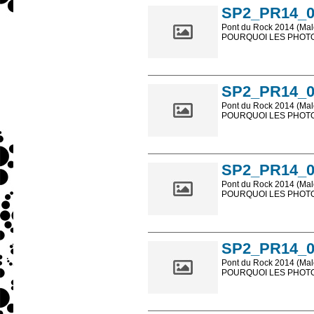
SP2_PR14_0
Pont du Rock 2014 (Male
POURQUOI LES PHOTOS
Les photos en ligne so
sont, bien entendu, livr
SP2_PR14_0
Pont du Rock 2014 (Male
POURQUOI LES PHOTOS
Les photos en ligne so
sont, bien entendu, livr
SP2_PR14_0
Pont du Rock 2014 (Male
POURQUOI LES PHOTOS
Les photos en ligne so
sont, bien entendu, livr
SP2_PR14_0
Pont du Rock 2014 (Male
POURQUOI LES PHOTOS
Les photos en ligne so
sont, bien entendu, livr