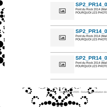
SP2_PR14_0
Pont du Rock 2014 (Male
POURQUOI LES PHOTOS
Les photos en ligne so
sont, bien entendu, livr
SP2_PR14_0
Pont du Rock 2014 (Male
POURQUOI LES PHOTOS
Les photos en ligne so
sont, bien entendu, livr
SP2_PR14_0
Pont du Rock 2014 (Male
POURQUOI LES PHOTOS
Les photos en ligne so
sont, bien entendu, livr
Copyright © 2026 - Solution de création de 