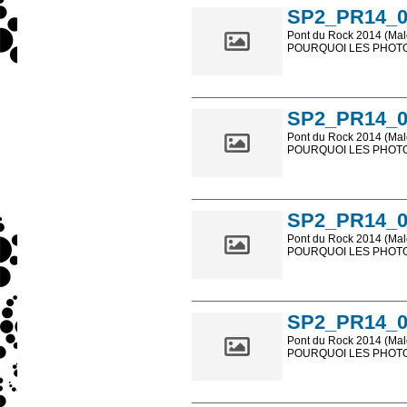
SP2_PR14_0
Pont du Rock 2014 (Male
POURQUOI LES PHOTOS
Les photos en ligne so
sont, bien entendu, livr
SP2_PR14_0
Pont du Rock 2014 (Male
POURQUOI LES PHOTOS
Les photos en ligne so
sont, bien entendu, livr
SP2_PR14_0
Pont du Rock 2014 (Male
POURQUOI LES PHOTOS
Les photos en ligne so
sont, bien entendu, livr
SP2_PR14_0
Pont du Rock 2014 (Male
POURQUOI LES PHOTOS
Les photos en ligne so
sont, bien entendu, livr