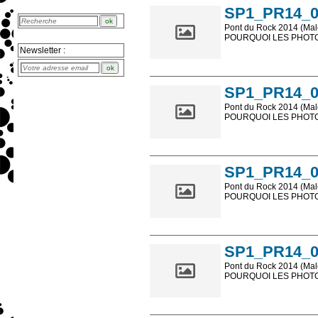
SP1_PR14_0
Pont du Rock 2014 (Male
POURQUOI LES PHOTOS
Newsletter :
Les photos en ligne so
sont, bien entendu, livr
SP1_PR14_0
Pont du Rock 2014 (Male
POURQUOI LES PHOTOS
Les photos en ligne so
sont, bien entendu, livr
SP1_PR14_0
Pont du Rock 2014 (Male
POURQUOI LES PHOTOS
Les photos en ligne so
sont, bien entendu, livr
SP1_PR14_0
Pont du Rock 2014 (Male
POURQUOI LES PHOTOS
Les photos en ligne so
sont, bien entendu, livr