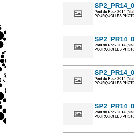
SP2_PR14_0
Pont du Rock 2014 (Male
POURQUOI LES PHOTOS
Les photos en ligne so
sont, bien entendu, livr
SP2_PR14_0
Pont du Rock 2014 (Male
POURQUOI LES PHOTOS
Les photos en ligne so
sont, bien entendu, livr
SP2_PR14_0
Pont du Rock 2014 (Male
POURQUOI LES PHOTOS
Les photos en ligne so
sont, bien entendu, livr
SP2_PR14_0
Pont du Rock 2014 (Male
POURQUOI LES PHOTOS
Les photos en ligne so
sont, bien entendu, livr