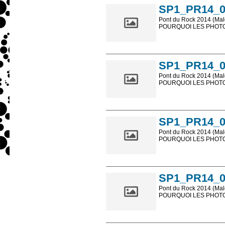
SP1_PR14_0
Pont du Rock 2014 (Male
POURQUOI LES PHOTOS
Les photos en ligne so
sont, bien entendu, livr
SP1_PR14_0
Pont du Rock 2014 (Male
POURQUOI LES PHOTOS
Les photos en ligne so
sont, bien entendu, livr
SP1_PR14_0
Pont du Rock 2014 (Male
POURQUOI LES PHOTOS
Les photos en ligne so
sont, bien entendu, livr
SP1_PR14_0
Pont du Rock 2014 (Male
POURQUOI LES PHOTOS
Les photos en ligne so
sont, bien entendu, livr