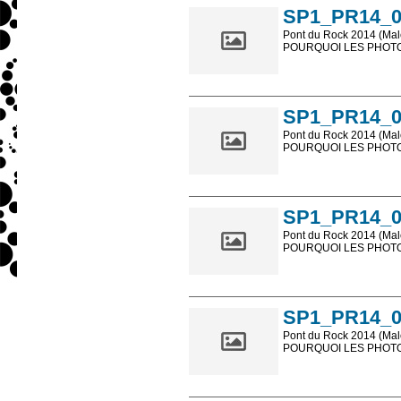
SP1_PR14_0
Pont du Rock 2014 (Male
POURQUOI LES PHOTOS
Les photos en ligne so
sont, bien entendu, livr
SP1_PR14_0
Pont du Rock 2014 (Male
POURQUOI LES PHOTOS
Les photos en ligne so
sont, bien entendu, livr
SP1_PR14_0
Pont du Rock 2014 (Male
POURQUOI LES PHOTOS
Les photos en ligne so
sont, bien entendu, livr
SP1_PR14_0
Pont du Rock 2014 (Male
POURQUOI LES PHOTOS
Les photos en ligne so
sont, bien entendu, livr