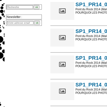
SP1_PR14_0
Pont du Rock 2014 (Male
POURQUOI LES PHOTOS
Newsletter :
Les photos en ligne so
sont, bien entendu, livr
SP1_PR14_0
Pont du Rock 2014 (Male
POURQUOI LES PHOTOS
Les photos en ligne so
sont, bien entendu, livr
SP1_PR14_0
Pont du Rock 2014 (Male
POURQUOI LES PHOTOS
Les photos en ligne so
sont, bien entendu, livr
SP1_PR14_0
Pont du Rock 2014 (Male
POURQUOI LES PHOTOS
Les photos en ligne so
sont, bien entendu, livr