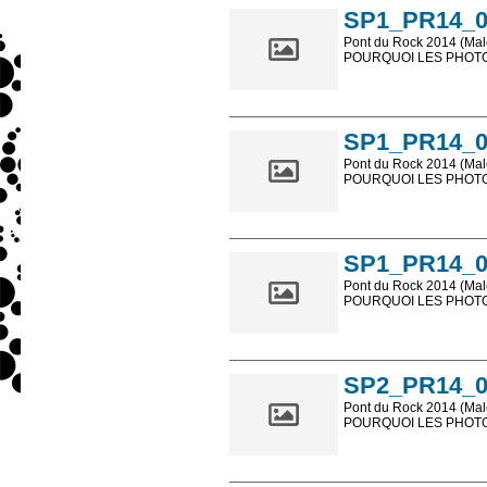
SP1_PR14_0
Pont du Rock 2014 (Male
POURQUOI LES PHOTOS
Les photos en ligne so
sont, bien entendu, livr
SP1_PR14_0
Pont du Rock 2014 (Male
POURQUOI LES PHOTOS
Les photos en ligne so
sont, bien entendu, livr
SP1_PR14_0
Pont du Rock 2014 (Male
POURQUOI LES PHOTOS
Les photos en ligne so
sont, bien entendu, livr
SP2_PR14_0
Pont du Rock 2014 (Male
POURQUOI LES PHOTOS
Les photos en ligne so
sont, bien entendu, livr