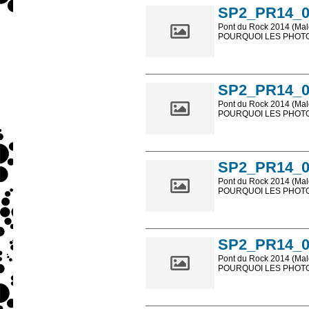
SP2_PR14_0
Pont du Rock 2014 (Male
POURQUOI LES PHOTOS
Les photos en ligne so
sont, bien entendu, livr
SP2_PR14_0
Pont du Rock 2014 (Male
POURQUOI LES PHOTOS
Les photos en ligne so
sont, bien entendu, livr
SP2_PR14_0
Pont du Rock 2014 (Male
POURQUOI LES PHOTOS
Les photos en ligne so
sont, bien entendu, livr
SP2_PR14_0
Pont du Rock 2014 (Male
POURQUOI LES PHOTOS
Les photos en ligne so
sont, bien entendu, livr