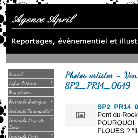
Photos artistes - Von
Accueil
›
Infos Artistes
SP2_PR14_0649
Nos photos
›
Festivals Bretagne
SP2_PR14_0
›
Festivals Normandie
Pont du Rock 
›
Festivals Pays de
POURQUOI
Loire
FLOUES ? "lis
›
Festivals Paris