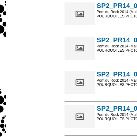
SP2_PR14_0
Pont du Rock 2014 (Male
POURQUOI LES PHOTOS
Les photos en ligne so
sont, bien entendu, livr
SP2_PR14_0
Pont du Rock 2014 (Male
POURQUOI LES PHOTOS
Les photos en ligne so
sont, bien entendu, livr
SP2_PR14_0
Pont du Rock 2014 (Male
POURQUOI LES PHOTOS
Les photos en ligne so
sont, bien entendu, livr
SP2_PR14_0
Pont du Rock 2014 (Male
POURQUOI LES PHOTOS
Les photos en ligne so
sont, bien entendu, livr