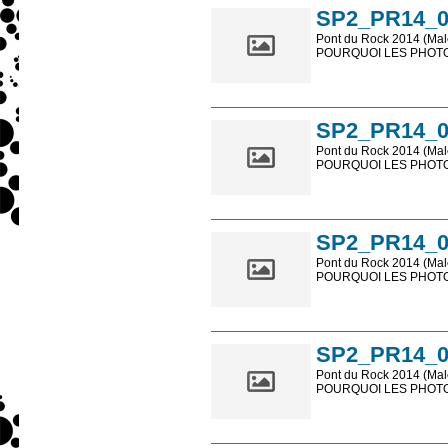
SP2_PR14_0
Pont du Rock 2014 (Male
POURQUOI LES PHOTOS
Les photos en ligne so
sont, bien entendu, livr
SP2_PR14_0
Pont du Rock 2014 (Male
POURQUOI LES PHOTOS
Les photos en ligne so
sont, bien entendu, livr
SP2_PR14_0
Pont du Rock 2014 (Male
POURQUOI LES PHOTOS
Les photos en ligne so
sont, bien entendu, livr
SP2_PR14_0
Pont du Rock 2014 (Male
POURQUOI LES PHOTOS
Les photos en ligne so
sont, bien entendu, livr