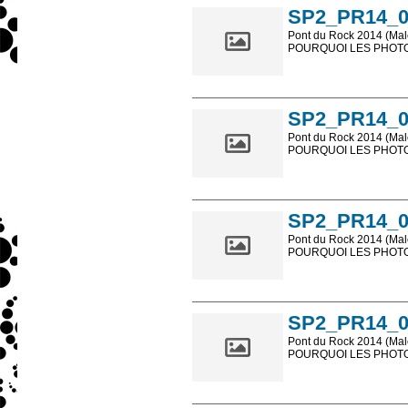
SP2_PR14_0
Pont du Rock 2014 (Male
POURQUOI LES PHOTOS
Les photos en ligne so
sont, bien entendu, livr
SP2_PR14_0
Pont du Rock 2014 (Male
POURQUOI LES PHOTOS
Les photos en ligne so
sont, bien entendu, livr
SP2_PR14_0
Pont du Rock 2014 (Male
POURQUOI LES PHOTOS
Les photos en ligne so
sont, bien entendu, livr
SP2_PR14_0
Pont du Rock 2014 (Male
POURQUOI LES PHOTOS
Les photos en ligne so
sont, bien entendu, livr