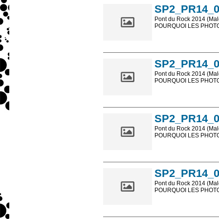
SP2_PR14_0
Pont du Rock 2014 (Male
POURQUOI LES PHOTOS
Les photos en ligne so
sont, bien entendu, livr
SP2_PR14_0
Pont du Rock 2014 (Male
POURQUOI LES PHOTOS
Les photos en ligne so
sont, bien entendu, livr
SP2_PR14_0
Pont du Rock 2014 (Male
POURQUOI LES PHOTOS
Les photos en ligne so
sont, bien entendu, livr
SP2_PR14_0
Pont du Rock 2014 (Male
POURQUOI LES PHOTOS
Les photos en ligne so
sont, bien entendu, livr